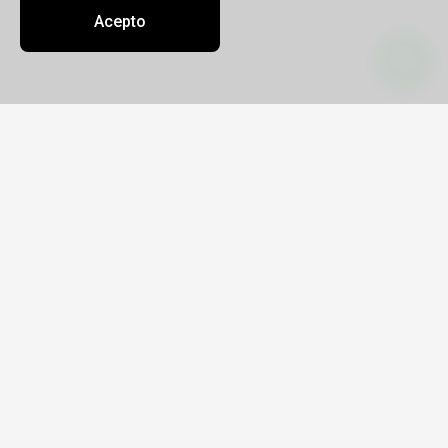
Acepto
Contacto
Sobre nosotros
Oficinas
info@azuaviajes.tur.ar
(0223) 3532055
GUADALUPE ORDOÑEZ
Legajo 16395
CUIT 27-27082743-3
Avenida Tejedor 244, Local 4
9 a 13.00 y 15.30 a 19.30 - Sabados 10 a 13
hs
Enlaces